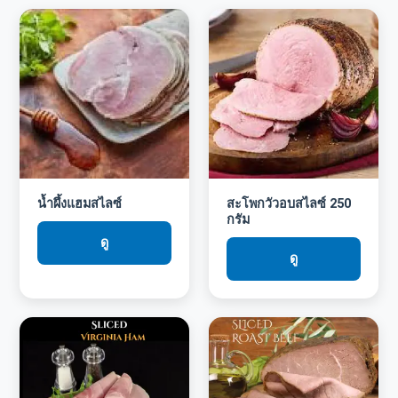
น้ำผึ้งแฮมสไลซ์
สะโพกวัวอบสไลซ์ 250
กรัม
ดู
ดู