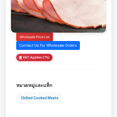
Wholesale Price List
Contact Us For Wholesale Orders
VAT Applies (7%)
หมวดหมู่และแท็ก
Chilled Cooked Meats