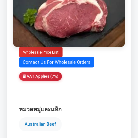
Wholesale Price List
Contact Us For Wholesale Orders
VAT Applies (7%)
หมวดหมู่และแท็ก
Australian Beef